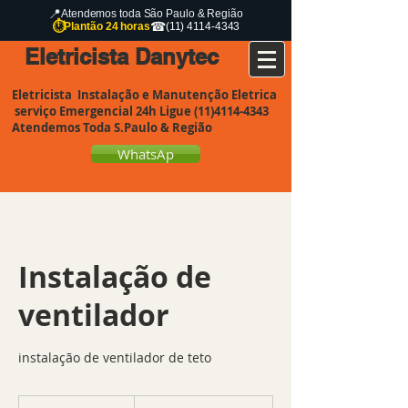
📍
Atendemos toda São Paulo & Região
⏱
☎
Plantão 24 horas
(11) 4114-4343
etricista Danytec
Eletricista Instalação e Manutenção Eletrica
serviço Emergencial 24h Ligue
(11)4114-4343
Atendemos Toda S.Paulo & Região
WhatsAp
Instalação de
ventilador
instalação de ventilador de teto
120