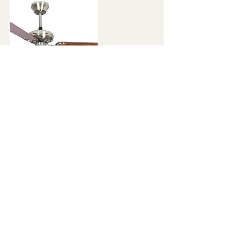
Informações de contato
Rua Comendador Elias Zarzur, são paulo,
04736-002
+ 55(11)4114-4343
eletricistadanytec@gmail.com