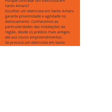
Porquê contratar um Eletricista em
Santo Amaro?
Escolher um eletricista em Santo Amaro
garante proximidade e agilidade no
deslocamento. Conhecemos as
particularidades das instalações da
região, desde os prédios mais antigos
até aos novos empreendimentos.
Se procura um eletricista em Santo
Amaro com experiência técnica e preço
justo, solicite aqui o seu orçamento ou
consulte profissionais qualificados
através do Cronoshare.
Não arrisque a segurança da sua família.
Chame agora um eletricista em Santo
Amaro especializado!