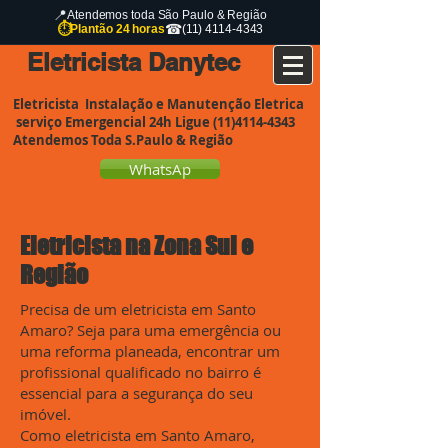
📍
Atendemos toda São Paulo & Região
⏱
☎
Plantão 24 horas
(11) 4114-4343
etricista Danytec
Eletricista Instalação e Manutenção Eletrica
serviço Emergencial 24h Ligue
(11)4114-4343
Atendemos Toda S.Paulo & Região
WhatsAp
Eletricista na Zona Sul e
Região
Precisa de um eletricista em Santo
Amaro? Seja para uma emergência ou
uma reforma planeada, encontrar um
profissional qualificado no bairro é
essencial para a segurança do seu
imóvel.
Como eletricista em Santo Amaro,